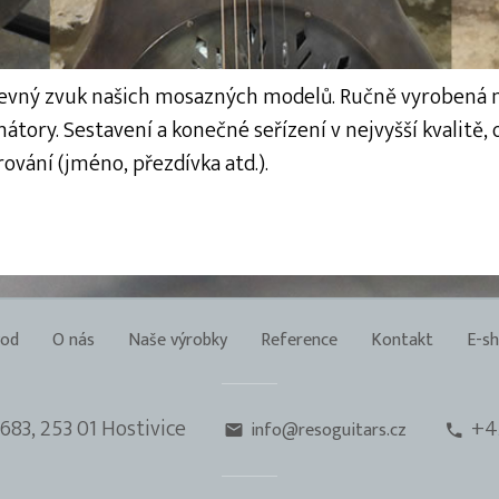
revný zvuk našich mosazných modelů. Ručně vyrobená m
tory. Sestavení a konečné seřízení v nejvyšší kvalitě,
ování (jméno, přezdívka atd.).
od
O nás
Naše výrobky
Reference
Kontakt
E-s
683, 253 01 Hostivice
+4
info@resoguitars.cz