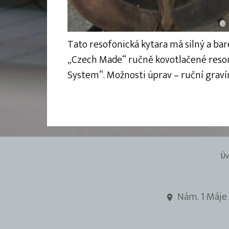
Tato resofonická kytara má silný a ba
„Czech Made“ ručně kovotlačené resoná
System“. Možnosti úprav – ruční gravír
Úv
Nám. 1 Máje 