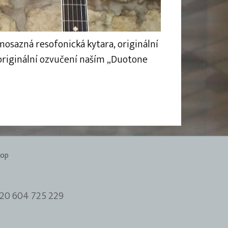
osazná resofonická kytara, originální
 originální ozvučení naším „Duotone
hop
20 604 725 229